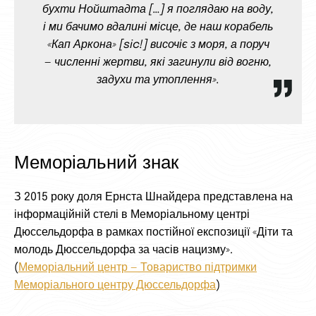
бухти Нойштадта […] я поглядаю на воду,
і ми бачимо вдалині місце, де наш корабель
«Кап Аркона» [sic!] височіє з моря, а поруч
— численні жертви, які загинули від вогню,
задухи та утоплення».
Меморіальний знак
З 2015 року доля Ернста Шнайдера представлена на
інформаційній стелі в Меморіальному центрі
Дюссельдорфа в рамках постійної експозиції «Діти та
молодь Дюссельдорфа за часів нацизму».
(
Меморіальний центр — Товариство підтримки
Меморіального центру Дюссельдорфа
)