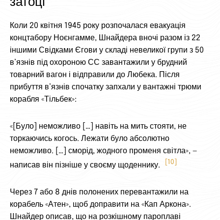
затоці
Коли 20 квітня 1945 року розпочалася евакуація
концтабору Ноєнгамме, Шнайдера вночі разом із 22
іншими Свідками Єгови у складі невеликої групи з 50
в’язнів під охороною СС завантажили у брудний
товарний вагон і відправили до Любека. Після
прибуття в’язнів спочатку запхали у вантажні трюми
корабля «Тільбек»:
«[Було] неможливо […] навіть на мить стояти, не
торкаючись когось. Лежати було абсолютно
неможливо. […] сморід, жодного променя світла», —
10
написав він пізніше у своєму щоденнику.
Через 7 або 8 днів полонених перевантажили на
корабель «Атен», щоб доправити на «Кап Аркона».
Шнайдер описав, що на розкішному пароплаві