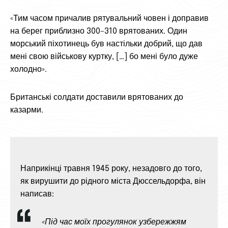
«Тим часом причалив рятувальний човен і доправив
на берег приблизно 300–310 врятованих. Один
морський піхотинець був настільки добрий, що дав
мені свою військову куртку, […] бо мені було дуже
холодно».
Британські солдати доставили врятованих до
казарми.
Наприкінці травня 1945 року, незадовго до того,
як вирушити до рідного міста Дюссельдорфа, він
написав:
«Під час моїх прогулянок узбережжям