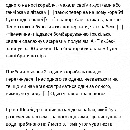
одного на носі корабля, «махали своїми хустками або
ганчірками літакам […] також тепер на нашому кораблі
було видно білий [sic!] прапор. Але, на жаль, запізно.
Тепер можна було також спостерігати, як корабель […]
«Німеччина» піддався бомбардуванню і за кілька
хвилин спалахнув яскравим полум’ям. А «Тільбек»
затонув за 30 хвилин. На обох кораблях також були
наші брати по вірі».
Приблизно через 2 години «корабель швидко
перекинувся. І нас одного за одним, незважаючи на
те, що ми намагалися триматися один за одного,
викинуло у воду. […] Один чіплявся за іншого».
Ернст Шнайдер поплив назад до корабля, який був
розпечений вогнем і, за його оцінками, ще виступав з
води приблизно на 7 метрів, і зміг утримуватися в