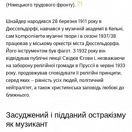
1
(Німецького трудового фронту).
Шнайдер народився 28 березня 1911 року в
Дюссельдорфі, навчався у музичній академії в Кельні,
сам komponierte музичні твори і в сезоні 1937/38
працював у міському оркестрі міста Дюссельдорфа.
Його інструментом був фагот. З 1932 року він
відвідував публічні лекції Свідків Єгови і, незважаючи
на заборону релігійної громади в Пруссії в червні 1933
року, продовжував сповідувати її релігійні принципи,
серед яких — рівність усіх людей, політичний
нейтралітет, а також християнська заповідь любові до
ближнього.
Засуджений і підданий остракізму
як музикант