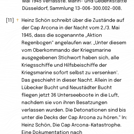
Mai 1945 verfasste. Mahn- und Gedenkstätte
Düsseldorf, Sammlung 13-006-300.002-008.
11
↑
Heinz Schön schreibt über die Zustände auf
der Cap Arcona in der Nacht vom 2./3. Mai
1945, dass die sogenannte „Aktion
Regenbogen“ angelaufen war. „Unter diesem
vom Oberkommando der Kriegsmarine
ausgegebenen Stichwort haben sich, alle
Kriegsschiffe und Hilfsbeischiffe der
Kriegsmarine sofort selbst zu versenken‘.
Das geschieht in dieser Nacht. Allein in der
Lübecker Bucht und Neustädter Bucht
fliegen jetzt 36 Unterseeboote in die Luft,
nachdem sie von ihren Besatzungen
verlassen wurden. Die Detonationen sind bis
unter die Decks der Cap Arcona zu hören.“ In:
Heinz Schön, Die Cap Arcona-Katastrophe.
Eine Dokumentation nach