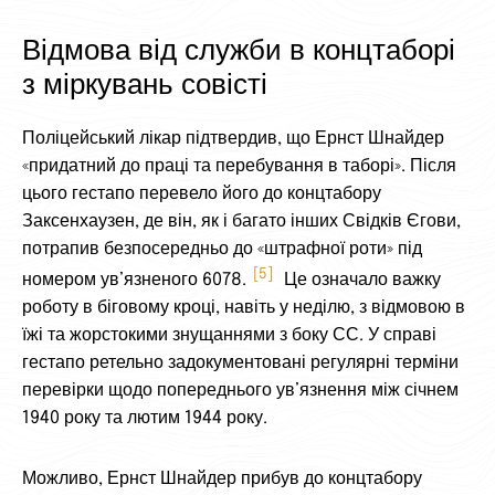
Відмова від служби в концтаборі
з міркувань совісті
Поліцейський лікар підтвердив, що Ернст Шнайдер
«придатний до праці та перебування в таборі». Після
цього гестапо перевело його до концтабору
Заксенхаузен, де він, як і багато інших Свідків Єгови,
потрапив безпосередньо до «штрафної роти» під
5
номером ув’язненого 6078.
Це означало важку
роботу в біговому кроці, навіть у неділю, з відмовою в
їжі та жорстокими знущаннями з боку СС. У справі
гестапо ретельно задокументовані регулярні терміни
перевірки щодо попереднього ув’язнення між січнем
1940 року та лютим 1944 року.
Можливо, Ернст Шнайдер прибув до концтабору