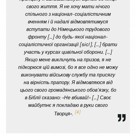
свого життя. Я не хочу мати нічого
спільного з націонал-соціалістичним
вченням і й надалі відмовлятимуся
вступати до Німецького трудового
фронту […] до будь-якої націонал-
соціалістичної організації [sic!], […] брати
участь у курсах цивільної оборони. […]
Якщо мене викличуть на призов, я не
підкорюся цій вимозі, бо я все одно не можу
виконувати військову службу та присягу
на вірність прапору. Я відмовляюся від
цього свого громадянського обов’язку, бо
в Біблії сказано: «Не вбивай!» […] Своє
майбутнє я покладаю в руки свого
4
Творця».