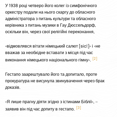
У 1938 році четверо його колег із симфонічного
оркестру подали на нього скаргу до обласного
адміністратора з питань культури та обласного
керівника з питань музики в Гау Дюссельдорф,
оскільки він, через свої релігійні переконання,
«відмовлявся вітати німецький салют [sic!]» і «не
вважав за необхідне вставати з місця під час
2
виконання німецького національного гімну».
Гестапо заарештувало його та допитало, проте
прокуратура не висунула звинувачення через брак
доказів.
«Я лише прагну діяти згідно з істинами Біблії», —
3
заявив він під час допиту в гестапо.