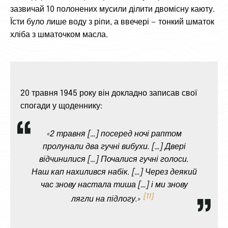
зазвичай 10 полонених мусили ділити двомісну каюту.
Їсти було лише воду з ріпи, а ввечері — тонкий шматок
хліба з шматочком масла.
20 травня 1945 року він докладно записав свої
спогади у щоденнику:
«2 травня […] посеред ночі раптом
пролунали два гучні вибухи. […] Двері
відчинилися […] Почалися гучні голоси.
Наш кап нахилився набік. […] Через деякий
час знову настала тиша […] і ми знову
11
лягли на підлогу.»