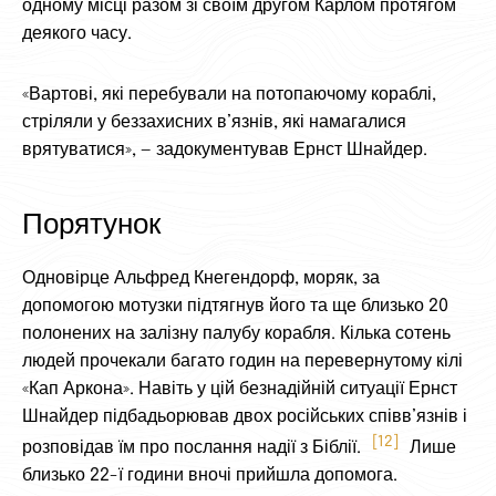
одному місці разом зі своїм другом Карлом протягом
деякого часу.
«Вартові, які перебували на потопаючому кораблі,
стріляли у беззахисних в’язнів, які намагалися
врятуватися», — задокументував Ернст Шнайдер.
Порятунок
Одновірце Альфред Кнегендорф, моряк, за
допомогою мотузки підтягнув його та ще близько 20
полонених на залізну палубу корабля. Кілька сотень
людей прочекали багато годин на перевернутому кілі
«Кап Аркона». Навіть у цій безнадійній ситуації Ернст
Шнайдер підбадьорював двох російських співв’язнів і
12
розповідав їм про послання надії з Біблії.
Лише
близько 22-ї години вночі прийшла допомога.