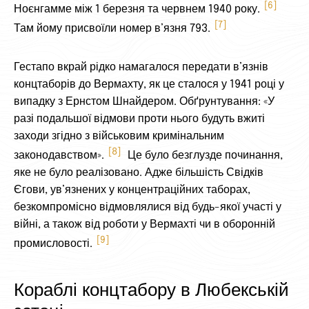
6
Ноєнгамме між 1 березня та червнем 1940 року.
7
Там йому присвоїли номер в’язня 793.
Гестапо вкрай рідко намагалося передати в’язнів
концтаборів до Вермахту, як це сталося у 1941 році у
випадку з Ернстом Шнайдером. Обґрунтування: «У
разі подальшої відмови проти нього будуть вжиті
заходи згідно з військовим кримінальним
8
законодавством».
Це було безглузде починання,
яке не було реалізовано. Адже більшість Свідків
Єгови, ув’язнених у концентраційних таборах,
безкомпромісно відмовлялися від будь-якої участі у
війні, а також від роботи у Вермахті чи в оборонній
9
промисловості.
Кораблі концтабору в Любекській