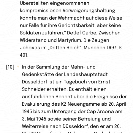
Überstellten eingenommenen
kompromisslosen Verweigerungshaltung
konnte man der Wehrmacht auf diese Weise
nur Fälle für ihre Gerichtsbarkeit, aber keine
Soldaten zuführen.“ Detlef Garbe, Zwischen
Widerstand und Martyrium. Die Zeugen
Jehovas im „Dritten Reich“, München 1997, S.
401.
10
↑
In der Sammlung der Mahn- und
Gedenkstätte der Landeshauptstadt
Düsseldorf ist ein Tagebuch von Ernst
Schneider erhalten. Es enthält einen
ausführlichen Bericht über die Ereignisse der
Evakuierung des KZ Neuengamme ab 20. April
1945 bis zum Untergang der Cap Arcona am
3. Mai 1945 sowie seiner Befreiung und
Weiterreise nach Düsseldorf, den er am 20.