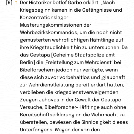
9
↑
Der Historiker Detlef Garbe erklärt: „Nach
Kriegsbeginn kamen in die Gefängnisse und
Konzentrationslager
Musterungskommissionen der
Wehrbezirkskommandos, um die noch nicht
gemusterten wehrpflichtigen Häfntlinge auf
ihre Kriegstauglichkeit hin zu untersuchen. Da
das Gestapa [Geheime Staatspolizeiamt
Berlin] die ‚Freistellung zum Wehrdienst‘ bei
Bibelforschern jedoch nur verfügte, wenn
diese sich zuvor vorbehaltlos und ‚glaubhaft‘
zur Wehrdienstleistung bereit erklärt hatten,
verblieben die kriegsdienstverweigernden
Zeugen Jehovas in der Gewalt der Gestapo.
Versuche, Bibelforscher-Häfltinge auch ohne
Bereitschaftserklärung an die Wehrmacht zu
überstellen, bewiesen die Sinnlosigkeit dieses
Unterfangens: Wegen der von den