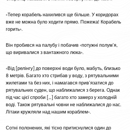
«Тепер корабель нахилився ще більше. У коридорах
вже не можна було ходити прямо. Пожежа! Корабель
горить».
Він пробився на палубу і побачив «потужні полум’я,
що виривалися з вантажного люка».
«Від [релінгу] до поверхні води було, мабуть, близько
8 метрів. Багато хто стрибав у воду, з рятувальними
жилетами та без них, і намагався прив’язатися до
рятувальних суден, що наближалися з берега. Однак
під час цієї спроби […] багато хто замерз у холодній
воді. Також рятувальні човни не наближалися до нас.
Літаки кружляли над нашим кораблем».
Сотні полонених, які тісно притиснулися один до