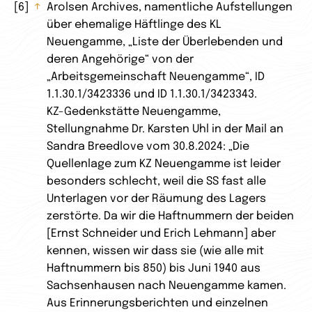
6
↑
Arolsen Archives, namentliche Aufstellungen
über ehemalige Häftlinge des KL
Neuengamme, „Liste der Überlebenden und
deren Angehörige“ von der
„Arbeitsgemeinschaft Neuengamme“, ID
1.1.30.1/3423336 und ID 1.1.30.1/3423343.
KZ-Gedenkstätte Neuengamme,
Stellungnahme Dr. Karsten Uhl in der Mail an
Sandra Breedlove vom 30.8.2024: „Die
Quellenlage zum KZ Neuengamme ist leider
besonders schlecht, weil die SS fast alle
Unterlagen vor der Räumung des Lagers
zerstörte. Da wir die Haftnummern der beiden
[Ernst Schneider und Erich Lehmann] aber
kennen, wissen wir dass sie (wie alle mit
Haftnummern bis 850) bis Juni 1940 aus
Sachsenhausen nach Neuengamme kamen.
Aus Erinnerungsberichten und einzelnen