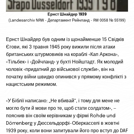
Ернст Шнайдер 1939
(Landesarchiv NRW - Департамент Рейнланд - RW 0058 № 55199)
Ернст Шнайдер був одним із щонайменше 15 Свідків
Єгови, які 3 травня 1945 року вижили після атаки
британських штурмовиків на кораблі «Кап Аркона»,
«Тільбек» і «Дойчланд» у бухті Нойштадт. Як молодий
чоловік «придатний до військової служби», він на
початку війни швидко опинився у прямому конфлікті з
нацистським режимом.
«У Біблії написано: „Не вбивай“, і тому для мене не
могло бути й мови про те, щоб стати солдатом», —
пояснив він своїм керівникам у фірмі Rohde und
Dörrenberg у Дюссельдорфі-Оберкасселі в жовтні
1939 року, коли вони запитували його про вступ до DAF