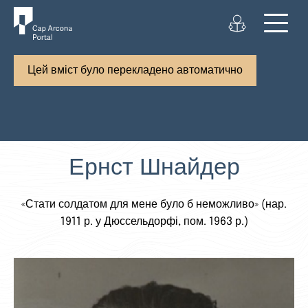
Цей вміст було перекладено автоматично
Ернст Шнайдер
«Стати солдатом для мене було б неможливо» (нар.
1911 р. у Дюссельдорфі, пом. 1963 р.)